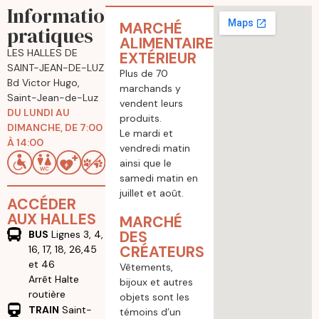
Informations
MARCHÉ
pratiques
ALIMENTAIRE
LES HALLES DE
EXTÉRIEUR
SAINT-JEAN-DE-LUZ
Plus de 70
Bd Victor Hugo,
marchands y
Saint-Jean-de-Luz
vendent leurs
DU LUNDI AU
produits.
DIMANCHE, DE 7:00
Le mardi et
À 14:00
vendredi matin
ainsi que le
samedi matin en
juillet et août.
ACCÉDER
AUX HALLES
MARCHÉ
DES
BUS
Lignes 3, 4,
CRÉATEURS
16, 17, 18, 26,45
et 46
Vêtements,
Arrêt Halte
bijoux et autres
routière
objets sont les
TRAIN
Saint-
témoins d’un