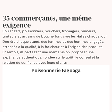
35 commerçants, une même
exigence
Boulangers, poissonniers, bouchers, fromagers, primeurs,
traiteurs et artisans de bouche font vivre les Halles chaque jour.
Derrière chaque stand, des femmes et des hommes engagés,
attachés à la qualité, à la fraîcheur et à l’origine des produits.
Ensemble, ils partagent une même vision, proposer une
expérience authentique, fondée sur le goût, le conseil et la
relation de confiance avec leurs clients.
Poissonnerie Fagoaga
Poissonnerie Fagoaga
Lundi
07:30 – 12:30
Mardi
07:30 – 12:30
Mercredi
07:30 – 12:30
Jeudi
07:30 – 12:30
Vendredi
07:30 – 12:30
Samedi
07:30 – 12:30