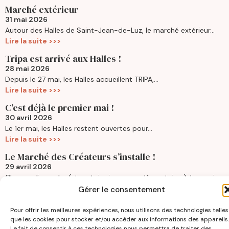
Marché extérieur
31 mai 2026
Autour des Halles de Saint-Jean-de-Luz, le marché extérieur...
Lire la suite >>>
Tripa est arrivé aux Halles !
28 mai 2026
Depuis le 27 mai, les Halles accueillent TRIPA,...
Lire la suite >>>
C’est déjà le premier mai !
30 avril 2026
Le 1er mai, les Halles restent ouvertes pour...
Lire la suite >>>
Le Marché des Créateurs s’installe !
29 avril 2026
Chaque dimanche (et certains jours supplémentaires), le parvis...
Lire la suite >>>
Gérer le consentement
Un fromage frais à tartiner !
Pour offrir les meilleures expériences, nous utilisons des technologies telles
22 avril 2026
que les cookies pour stocker et/ou accéder aux informations des appareils.
Fromage à tartiner artisanal de la maison Le...
Le fait de consentir à ces technologies nous permettra de traiter des